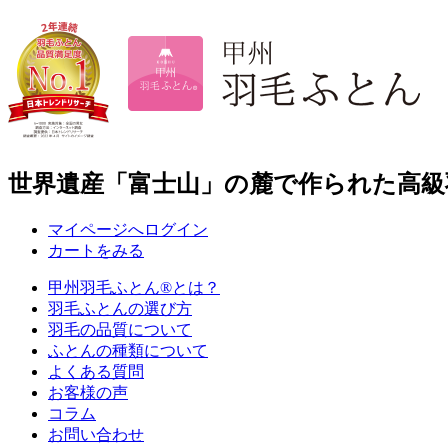
世界遺産「富士山」の麓で作られた高級
マイページへログイン
カートをみる
甲州羽毛ふとん
®
とは？
羽毛ふとんの選び方
羽毛の品質について
ふとんの種類について
よくある質問
お客様の声
コラム
お問い合わせ