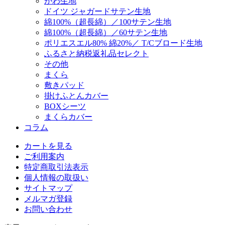
がわ生地
ドイツ ジャガードサテン生地
綿100%（超長綿）／100サテン生地
綿100%（超長綿）／60サテン生地
ポリエスエル80% 綿20%／ T/Cブロード生地
ふるさと納税返礼品セレクト
その他
まくら
敷きパッド
掛けふとんカバー
BOXシーツ
まくらカバー
コラム
カートを見る
ご利用案内
特定商取引法表示
個人情報の取扱い
サイトマップ
メルマガ登録
お問い合わせ