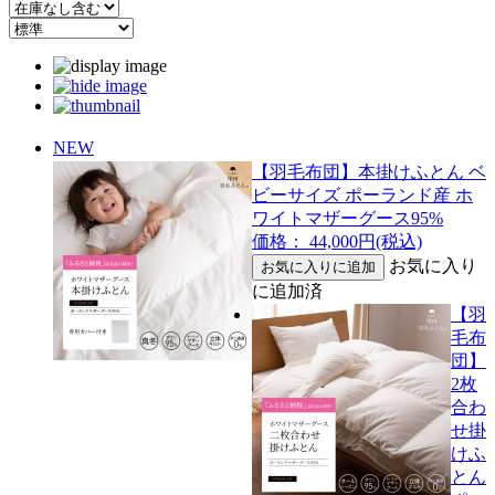
NEW
【羽毛布団】本掛けふとん ベ
ビーサイズ ポーランド産 ホ
ワイトマザーグース95%
価格： 44,000円(税込)
お気に入り
に追加済
【羽
毛布
団】
2枚
合わ
せ掛
けふ
とん