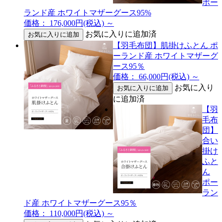
ポー
ランド産 ホワイトマザーグース95%
価格： 176,000円(税込)
～
お気に入りに追加済
【羽毛布団】肌掛けふとん ポ
ーランド産 ホワイトマザーグ
ース95％
価格： 66,000円(税込)
～
お気に入り
に追加済
【羽
毛布
団】
合い
掛け
ふと
ん
ポー
ラン
ド産 ホワイトマザーグース95％
価格： 110,000円(税込)
～