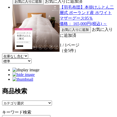
お気に入りに追加済
【羽毛布団】本掛けふとん二
層式 ポーランド産 ホワイト
マザーグース95％
価格： 165,000円(税込)
～
お気に入り
に追加済
1 / 1ページ
（全5件）
商品検索
キーワード検索