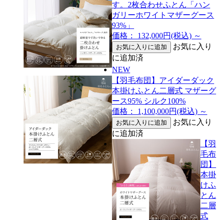
す。2枚合わせふとん「ハン
ガリーホワイトマザーグース
93%」
価格： 132,000円(税込)
～
お気に入り
に追加済
NEW
【羽毛布団】アイダーダック
本掛けふとん二層式 マザーグ
ース95% シルク100%
価格： 1,100,000円(税込)
～
お気に入り
に追加済
【羽
毛布
団】
本掛
けふ
とん
二層
式