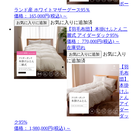
ポー
ランド産 ホワイトマザーグース95％
価格： 165,000円(税込)
～
お気に入りに追加済
【羽毛布団】本掛けふとん二
層式 アイダーダック95%
価格： 770,000円(税込)
～
在庫切れ
お気に入り
に追加済
【羽
毛布
団】
本掛
けふ
とん
アイ
ダー
ダッ
ク95%
価格： 1,980,000円(税込)
～