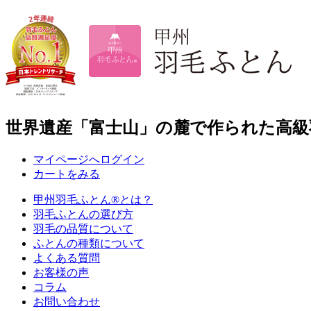
世界遺産「富士山」の麓で作られた高級
マイページへログイン
カートをみる
甲州羽毛ふとん
®
とは？
羽毛ふとんの選び方
羽毛の品質について
ふとんの種類について
よくある質問
お客様の声
コラム
お問い合わせ