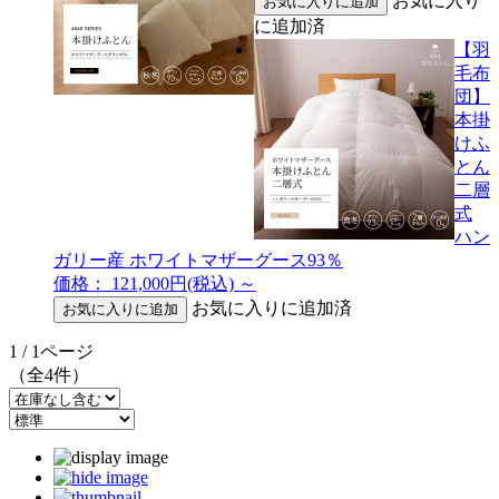
お気に入り
に追加済
【羽
毛布
団】
本掛
けふ
とん
二層
式
ハン
ガリー産 ホワイトマザーグース93％
価格： 121,000円(税込)
～
お気に入りに追加済
1 / 1ページ
（全4件）