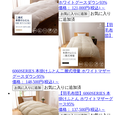
ホワイトグースダウン93%
価格： 121,000円(税込)
～
お気に入り
に追加済
【羽
毛布
団】
6060SERIES 本掛けふとん二層式増量 ホワイトマザー
グースダウン95%
価格： 148,500円(税込)
～
お気に入りに追加済
【羽毛布団】6060SERIES 本
掛けふとん ホワイトマザーグ
ース95%
価格： 137,500円(税込)
～