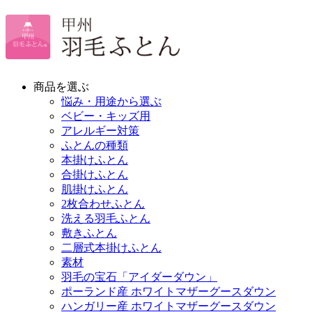
商品を選ぶ
悩み・用途から選ぶ
ベビー・キッズ用
アレルギー対策
ふとんの種類
本掛けふとん
合掛けふとん
肌掛けふとん
2枚合わせふとん
洗える羽毛ふとん
敷きふとん
二層式本掛けふとん
素材
羽毛の宝石「アイダーダウン」
ポーランド産 ホワイトマザーグースダウン
ハンガリー産 ホワイトマザーグースダウン