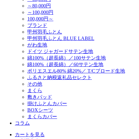
～80,000円
～100,000円
100,000円～
ブランド
甲州羽毛ふとん
甲州羽毛ふとん BLUE LABEL
がわ生地
ドイツ ジャガードサテン生地
綿100%（超長綿）／100サテン生地
綿100%（超長綿）／60サテン生地
ポリエスエル80% 綿20%／ T/Cブロード生地
ふるさと納税返礼品セレクト
その他
まくら
敷きパッド
掛けふとんカバー
BOXシーツ
まくらカバー
コラム
カートを見る