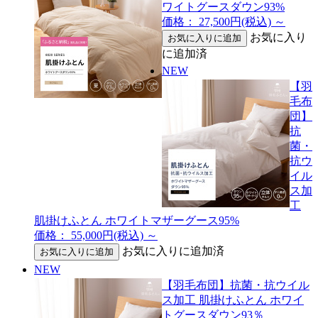
ワイトグースダウン93%
価格： 27,500円(税込)
～
お気に入り
に追加済
NEW
【羽
毛布
団】
抗
菌・
抗ウ
イル
ス加
工
肌掛けふとん ホワイトマザーグース95%
価格： 55,000円(税込)
～
お気に入りに追加済
NEW
【羽毛布団】抗菌・抗ウイル
ス加工 肌掛けふとん ホワイ
トグースダウン93％