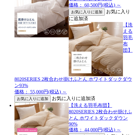
価格： 60,500円(税込)
～
お気に入り
に追加済
【洗
える
羽毛
布
団】
8020SERIES 2枚合わせ掛けふとん ホワイトダックダウ
ン93%
価格： 55,000円(税込)
～
お気に入りに追加済
【洗える羽毛布団】
8020SERIES 2枚合わせ掛けふ
とん ホワイトダックダウン
90%
価格： 44,000円(税込)
～