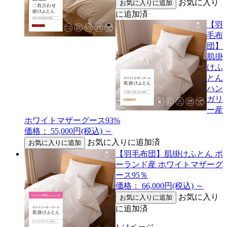
お気に入り
に追加済
【羽
毛布
団】
肌掛
けふ
とん
ハン
ガリ
ー産
ホワイトマザーグース93%
価格： 55,000円(税込)
～
お気に入りに追加済
【羽毛布団】肌掛けふとん ポ
ーランド産 ホワイトマザーグ
ース95％
価格： 66,000円(税込)
～
お気に入り
に追加済