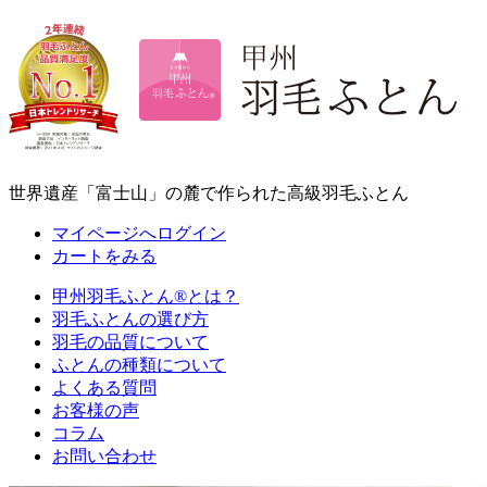
世界遺産「富士山」の麓で作られた高級羽毛ふとん
マイページへログイン
カートをみる
甲州羽毛ふとん
®
とは？
羽毛ふとんの選び方
羽毛の品質について
ふとんの種類について
よくある質問
お客様の声
コラム
お問い合わせ