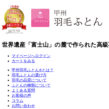
世界遺産「富士山」の麓で作られた高級
マイページへログイン
カートをみる
甲州羽毛ふとん
®
とは？
羽毛ふとんの選び方
羽毛の品質について
ふとんの種類について
よくある質問
お客様の声
コラム
お問い合わせ