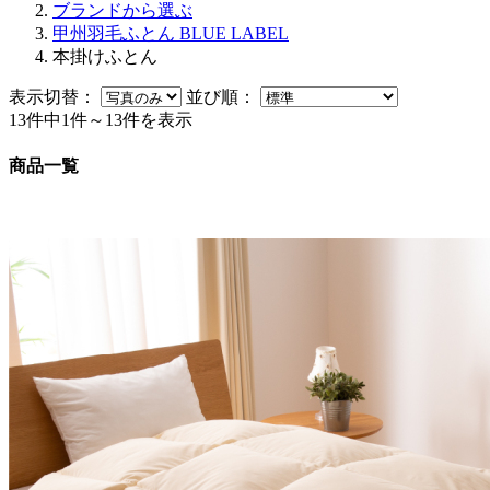
ブランドから選ぶ
甲州羽毛ふとん BLUE LABEL
本掛けふとん
表示切替：
並び順：
13件中1件～13件を表示
商品一覧