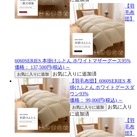
【羽
毛布
団】
6060SERIES 本掛けふとん ホワイトマザーグース95%
価格： 137,500円(税込)
～
お気に入りに追加済
【羽毛布団】6060SERIES 本
掛けふとん ホワイトグースダ
ウン93%
価格： 99,000円(税込)
～
お気に入り
に追加済
【羽
毛布
団】