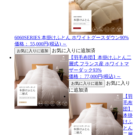
6060SERIES 本掛けふとん ホワイトグースダウン90%
価格： 55,000円(税込)
～
お気に入りに追加済
【羽毛布団】本掛けふとん二
層式 フランス産 ホワイトマ
ザーダック93%
価格： 77,000円(税込)
～
お気に入り
に追加済
【羽
毛布
団】
本掛
けふ
とん
二層