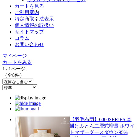
カートを見る
ご利用案内
特定商取引法表示
個人情報の取扱い
サイトマップ
コラム
お問い合わせ
マイページ
カートをみる
1 / 1ページ
（全8件）
【羽毛布団】6060SERIES 本
掛けふとん二層式増量 ホワイ
トマザーグースダウン95%