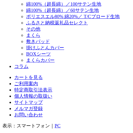
綿100%（超長綿）／100サテン生地
綿100%（超長綿）／60サテン生地
ポリエスエル80% 綿20%／ T/Cブロード生地
ふるさと納税返礼品セレクト
その他
まくら
敷きパッド
掛けふとんカバー
BOXシーツ
まくらカバー
コラム
カートを見る
ご利用案内
特定商取引法表示
個人情報の取扱い
サイトマップ
メルマガ登録
お問い合わせ
表示：スマートフォン｜
PC