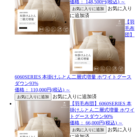
価格： 148,500円(税込)
～
お気に入り
に追加済
【羽
毛布
団】
6060SERIES 本掛けふとん二層式増量 ホワイトグース
ダウン93%
価格： 110,000円(税込)
～
お気に入りに追加済
【羽毛布団】6060SERIES 本
掛けふとん二層式増量 ホワイ
トグースダウン90%
価格： 66,000円(税込)
～
お気に入り
に追加済